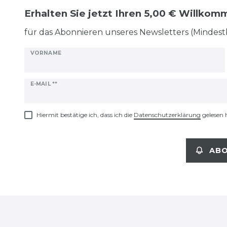
Erhalten Sie jetzt Ihren 5,00 € Willko
für das Abonnieren unseres Newsletters (Mindest
VORNAME
Newsletter
E-MAIL **
Honig
Hiermit bestätige ich, dass ich die
Daten­schutz­erklärung
gelesen 
ABO