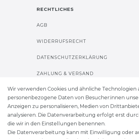
RECHTLICHES
AGB
WIDERRUFSRECHT
DATENSCHUTZERKLÄRUNG
ZAHLUNG & VERSAND
Wir verwenden Cookies und ähnliche Technologien 
IMPRESSUM
personenbezogene Daten von Besucher:innen unserer
Anzeigen zu personalisieren, Medien von Drittanbie
Senden Sie uns eine Nachricht per Whatsapp*
analysieren. Die Datenverarbeitung erfolgt erst durch
die wir in den Einstellungen benennen.
Die Datenverarbeitung kann mit Einwilligung oder au