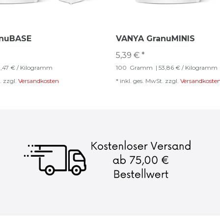
anuBASE
VANYA GranuMINIS
5,39 € *
0,47 € / Kilogramm
100
Gramm
| 53,86 € / Kilogramm
.
zzgl.
Versandkosten
*
inkl. ges. MwSt.
zzgl.
Versandkoste