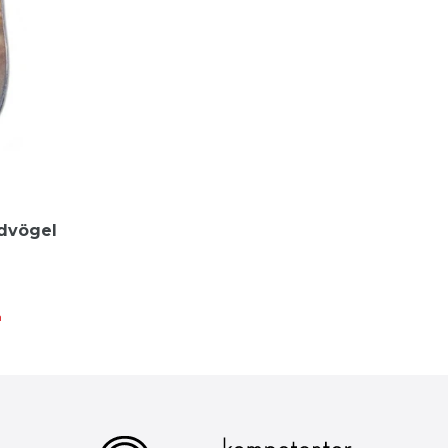
ldvögel
n