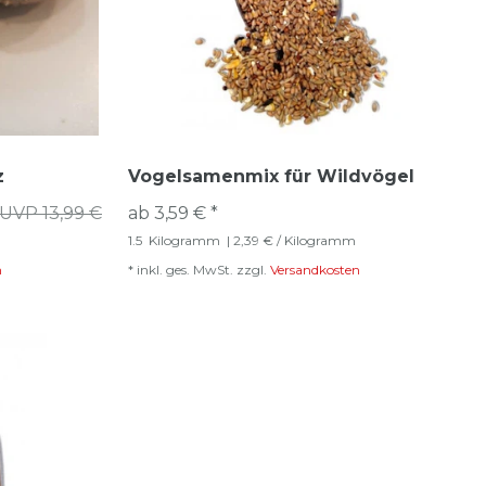
z
Vogelsamenmix für Wildvögel
UVP 13,99 €
ab 3,59 € *
1.5
Kilogramm
| 2,39 € / Kilogramm
n
*
inkl. ges. MwSt.
zzgl.
Versandkosten