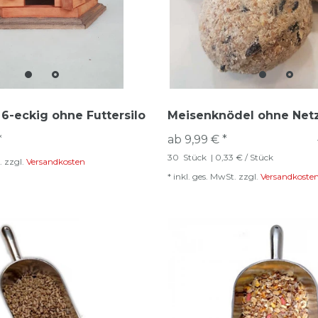
6-eckig ohne Futtersilo
Meisenknödel ohne Net
*
ab 9,99 € *
30
Stück
| 0,33 € / Stück
.
zzgl.
Versandkosten
*
inkl. ges. MwSt.
zzgl.
Versandkoste