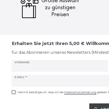
Erhalten Sie jetzt Ihren 5,00 € Willko
für das Abonnieren unseres Newsletters (Mindest
VORNAME
Newsletter
E-MAIL **
Honig
Hiermit bestätige ich, dass ich die
Daten­schutz­erklärung
gelesen 