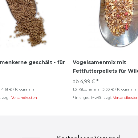
menkerne geschält - für
Vogelsamenmix mit
Fettfutterpellets für Wi
ab 4,99 € *
| 4,61 € / Kilogramm
1.5
Kilogramm
| 3,33 € / Kilogramm
.
zzgl.
Versandkosten
*
inkl. ges. MwSt.
zzgl.
Versandkoste