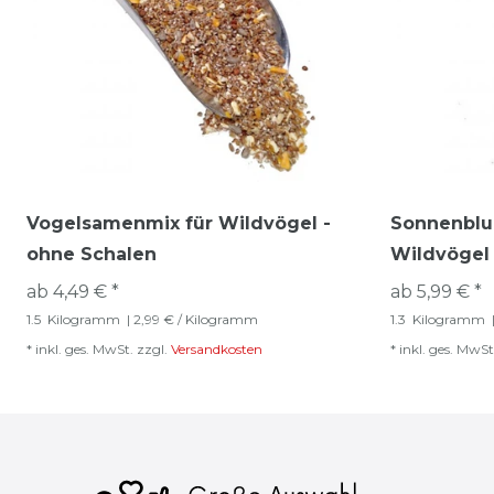
Vogelsamenmix für Wildvögel -
Sonnenblu
ohne Schalen
Wildvögel
ab 4,49 € *
ab 5,99 € *
1.5
Kilogramm
| 2,99 € / Kilogramm
1.3
Kilogramm
*
inkl. ges. MwSt.
zzgl.
Versandkosten
*
inkl. ges. MwSt