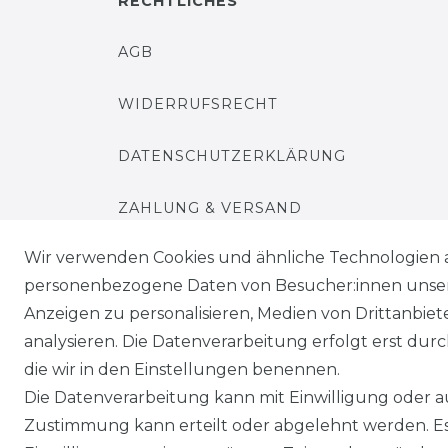
RECHTLICHES
AGB
WIDERRUFSRECHT
DATENSCHUTZERKLÄRUNG
ZAHLUNG & VERSAND
Wir verwenden Cookies und ähnliche Technologien 
IMPRESSUM
personenbezogene Daten von Besucher:innen unserer
Anzeigen zu personalisieren, Medien von Drittanbie
Senden Sie uns eine Nachricht per Whatsapp*
analysieren. Die Datenverarbeitung erfolgt erst durch
die wir in den Einstellungen benennen.
Die Datenverarbeitung kann mit Einwilligung oder au
Zustimmung kann erteilt oder abgelehnt werden. Es 