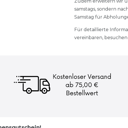
Zudem erweitern wir uns
samstags, sondern nac
Samstag für Abholungen
Für detaillierte Infor
vereinbaren, besuchen S
mmensgutschein!