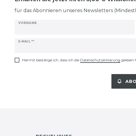
für das Abonnieren unseres Newsletters (Mindest
VORNAME
Newsletter
E-MAIL **
Honig
Hiermit bestätige ich, dass ich die
Daten­schutz­erklärung
gelesen 
ABO