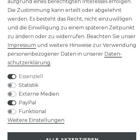
aufgrund eines berechtigten Interesses erfolgen.
Die Zustimmung kann erteilt oder abgelehnt
werden. Es besteht das Recht, nicht einzuwilligen
und die Einwilligung zu einem späteren Zeitpunkt
zu ändern oder zu widerrufen. Beachten Sie unser
Impressum
und weitere Hinweise zur Verwendung
personenbezogener Daten in unserer
Daten­
schutz­erklärung
.
© Copyright 2026 | Alle Rechte vorbehalten.
Essenziell
*Mit dem klicken auf dem WhatsApp Button, erklären Sie sich damit
Statistik
einverstanden, dass Ihre Daten (insbesondere Telefonnummer und Name)
an Facebook und WhatsApp weitergegeben werden. WhatsApp Inc. teilt
Externe Medien
Informationen weltweit, sowohl intern mit den Facebook-Unternehmen als
PayPal
auch extern mit Unternehmen, Dienstleistern und Partnern und
außerdem mit jenen, mit denen Sie weltweit kommunizieren. Ihre
Funktional
Informationen können für die in dieser Datenschutzrichtlinie
https://www.whatsapp.com/legal/#privacy-policy beschriebenen Zwecke
Weitere Einstellungen
beispielsweise in die USA oder andere Drittländer übertragen oder
übermittelt bzw. dort gespeichert und verarbeitet werden.
ALLE AKZEPTIEREN