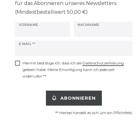
für das Abonnieren unseres Newsletters
(Mindestbestellwert 50,00 €)
VORNAME
NACHNAME
Newsletter
E-MAIL **
Honig
Hiermit bestätige ich, dass ich die
Daten­schutz­erklärung
gelesen habe. Meine Einwilligung kann ich jederzeit
widerrufen.**
ABONNIEREN
** Hierbei handelt es sich um ein Pflichtfeld.