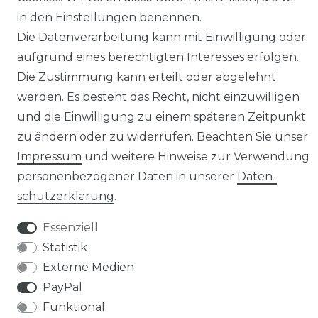
Senden Sie uns eine Nachricht per Whatsapp*
in den Einstellungen benennen.
Die Datenverarbeitung kann mit Einwilligung oder
aufgrund eines berechtigten Interesses erfolgen.
Die Zustimmung kann erteilt oder abgelehnt
werden. Es besteht das Recht, nicht einzuwilligen
und die Einwilligung zu einem späteren Zeitpunkt
zu ändern oder zu widerrufen. Beachten Sie unser
Impressum
und weitere Hinweise zur Verwendung
personenbezogener Daten in unserer
Daten­
schutz­erklärung
.
Essenziell
© Copyright 2026 | Alle Rechte vorbehalten.
Statistik
*Mit dem klicken auf dem WhatsApp Button, erklären Sie sich damit
Externe Medien
einverstanden, dass Ihre Daten (insbesondere Telefonnummer und Name)
an Facebook und WhatsApp weitergegeben werden. WhatsApp Inc. teilt
PayPal
Informationen weltweit, sowohl intern mit den Facebook-Unternehmen als
auch extern mit Unternehmen, Dienstleistern und Partnern und
Funktional
außerdem mit jenen, mit denen Sie weltweit kommunizieren. Ihre