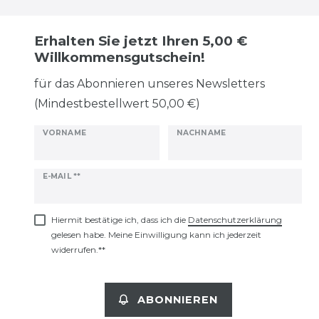
Erhalten Sie jetzt Ihren 5,00 €
Willkommensgutschein!
für das Abonnieren unseres Newsletters
(Mindestbestellwert 50,00 €)
VORNAME
NACHNAME
Newsletter
E-MAIL **
Honig
Hiermit bestätige ich, dass ich die
Daten­schutz­erklärung
gelesen habe. Meine Einwilligung kann ich jederzeit
widerrufen.**
ABONNIEREN