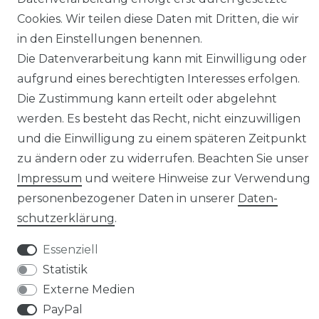
Cookies. Wir teilen diese Daten mit Dritten, die wir
Senden Sie uns eine Nachricht per Whatsapp*
in den Einstellungen benennen.
Die Datenverarbeitung kann mit Einwilligung oder
aufgrund eines berechtigten Interesses erfolgen.
Die Zustimmung kann erteilt oder abgelehnt
werden. Es besteht das Recht, nicht einzuwilligen
und die Einwilligung zu einem späteren Zeitpunkt
zu ändern oder zu widerrufen. Beachten Sie unser
Impressum
und weitere Hinweise zur Verwendung
personenbezogener Daten in unserer
Daten­
schutz­erklärung
.
Essenziell
© Copyright 2026 | Alle Rechte vorbehalten.
Statistik
*Mit dem klicken auf dem WhatsApp Button, erklären Sie sich damit
Externe Medien
einverstanden, dass Ihre Daten (insbesondere Telefonnummer und Name)
an Facebook und WhatsApp weitergegeben werden. WhatsApp Inc. teilt
PayPal
Informationen weltweit, sowohl intern mit den Facebook-Unternehmen als